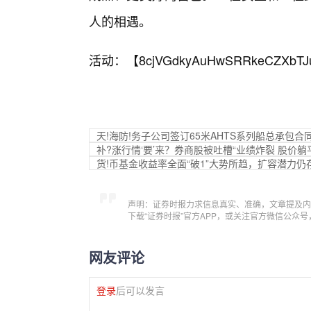
人的相遇。
活动：【
8cjVGdkyAuHwSRRkeCZXbTJ
天!海防!务子公司签订65米AHTS系列船总承包合
补?涨行情‘要’来？券商股被吐槽“业绩炸裂 股价躺
货!币基金收益率全面“破1”大势所趋，扩容潜力仍
声明：证券时报力求信息真实、准确，文章提及内
下载“证券时报”官方APP，或关注官方微信公众
网友评论
登录
后可以发言