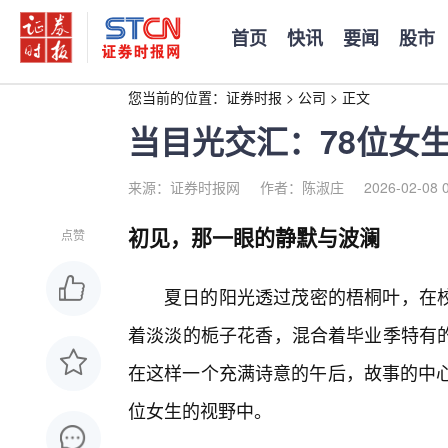
首页
快讯
要闻
股市
您当前的位置：
证券时报
>
公司
>
正文
当目光交汇：78位女
来源：证券时报网
作者：陈淑庄
2026-02-08 
初见，那一眼的静默与波澜
点赞
夏日的阳光透过茂密的梧桐叶，在
着淡淡的栀子花香，混合着毕业季特有
在这样一个充满诗意的午后，故事的中心
位女生的视野中。